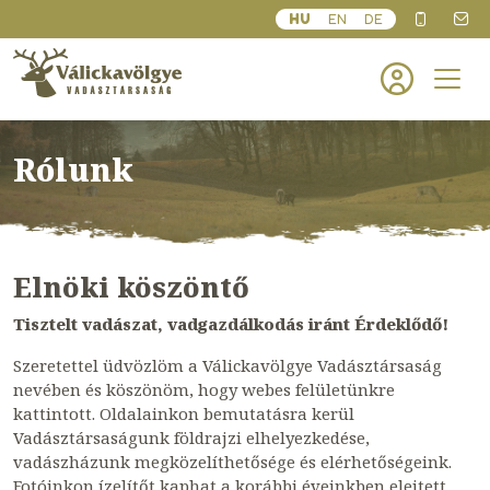
HU
EN
DE
Rólunk
Elnöki köszöntő
Tisztelt vadászat, vadgazdálkodás iránt Érdeklődő!
Szeretettel üdvözlöm a Válickavölgye Vadásztársaság
nevében és köszönöm, hogy webes felületünkre
kattintott. Oldalainkon bemutatásra kerül
Vadásztársaságunk földrajzi elhelyezkedése,
vadászházunk megközelíthetősége és elérhetőségeink.
Fotóinkon ízelítőt kaphat a korábbi éveinkben elejtett