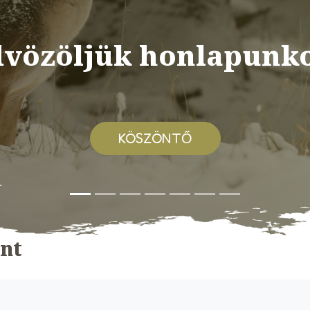
vözöljük honlapunk
KÖSZÖNTŐ
ent