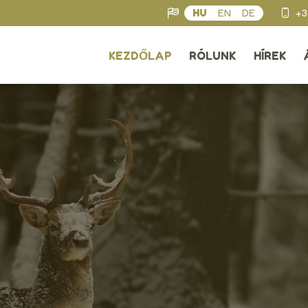
HU
EN
DE
+3
KEZDŐLAP
RÓLUNK
HÍREK