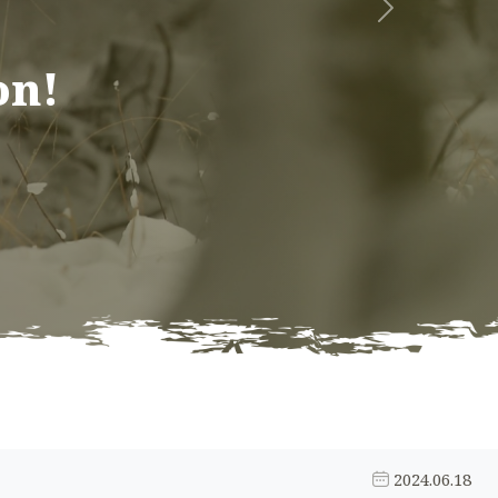
Következő
on!
2024.06.18